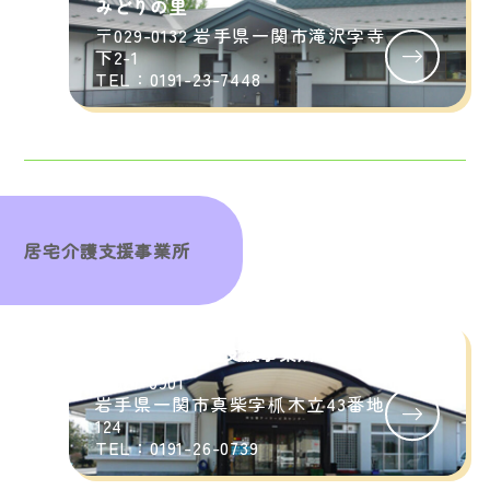
みどりの里
〒029-0132 岩手県一関市滝沢字寺
下2-1
TEL：0191-23-7448
居宅介護支援事業所
関生園居宅介護支援事業所
〒021-0901
岩手県一関市真柴字枛木立43番地
124
TEL：0191-26-0739