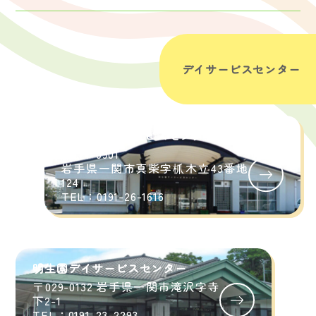
デイサービスセンター
関生園デイサービスセンター
〒021-0901
岩手県一関市真柴字枛木立43番地
124
TEL：0191-26-1616
明生園デイサービスセンター
〒029-0132 岩手県一関市滝沢字寺
下2-1
TEL：0191-23-2293