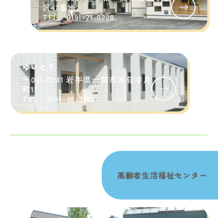
沢47番地2
TEL：0191-21-0228
ゆいとり
〒021-0041 岩手県一関市赤荻字月
町17
TEL：0191-48-3102
高齢者生活福祉センター