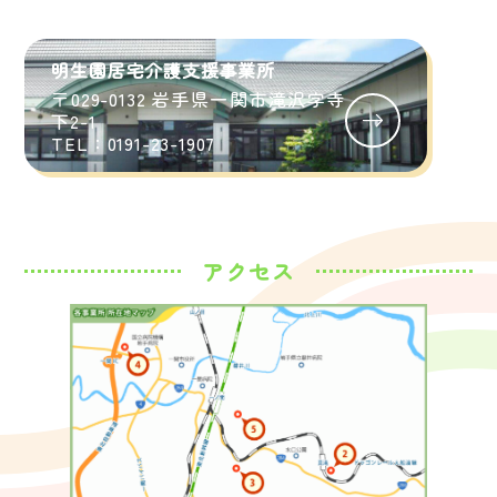
明生園居宅介護支援事業所
〒029-0132 岩手県一関市滝沢字寺
下2-1
TEL：0191-23-1907
アクセス