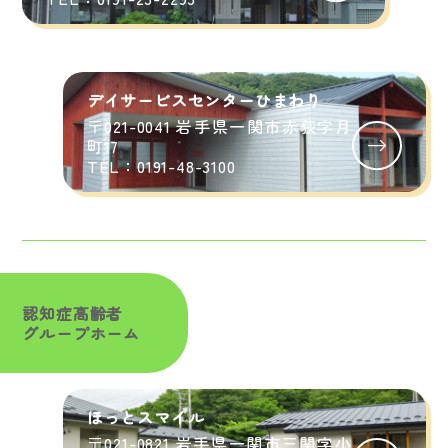
デイサービスセンターひまわり
〒021-0041 岩手県一関市赤荻字月
町17
TEL：0191-48-3100
認知症高齢者
グループホーム
ほっとスマイル
〒021-0821 岩手県一関市三関字小