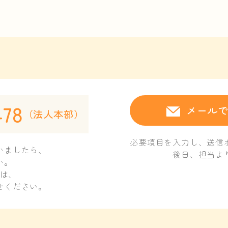
478
メール
（法人本部）
必要項目を入力し、
送信
いましたら、
後日、担当よ
い。
は、
せください。