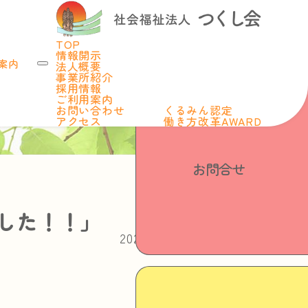
TOP
情報開示
案内
法人概要
事業所紹介
採用情報
ご利用案内
お問い合わせ
くるみん認定
アクセス
働き方改革AWARD
お問合せ
した！！」
2025.04.01