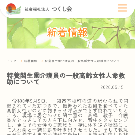
新着情報
トップ
新着情報
特養関生園介護員の一般高齢女性人命救助について
特養関生園介護員の一般高齢女性人命救
助について
2026.05.15
令和8年5月5日、一関市室根町の道の駅むろねで開
催されていた餅つきで、振舞われたお餅を食べていた
高齢女性がのどに詰まらせ呼吸ができず倒れていたと
ころ、現場に居合わせた関生園の 高橋 敦子 介護
員がとっさにその方を下に向かせ、背中をタッピング
し、更にその女性のご家族と一緒に体を逆さ状態にし
て入れ歯と一緒に餅を吐き出させました。そして救急
車が到着するまで心肺蘇生を続け、意識が回復した状