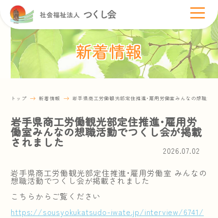
新着情報
トップ
新着情報
岩手県商工労働観光部定住推進･雇用労働室みんなの想職活
岩手県商工労働観光部定住推進･雇用労
働室みんなの想職活動でつくし会が掲載
されました
2026.07.02
岩手県商工労働観光部定住推進･雇用労働室 みんなの
想職活動でつくし会が掲載されました
こちらからご覧ください
https://sousyokukatsudo-iwate.jp/interview/6741/